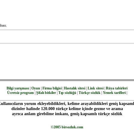
bası.
Bilgi yarışması
|
Oyun
|
Firma bilgisi
|
Hastalık sitesi
|
Link sitesi
|
Rüya tabirleri
Ücretsiz program
|
Şifalı bitkiler
|
Tıp sözlüğü
|
Türkçe sözlük
|
Yemek tarifleri
|
ullanıcıların yorum ekleyebildikleri, kelime arayabildikleri geniş kapsaml
dizinler halinde 120.000 türkçe kelime içinde gezme ve arama
ayrıca anlam girebilme imkanı, geniş kapsamlı türkçe sözlük
©2005 birsozluk.com