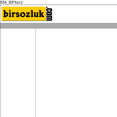
BM_BP/boci/