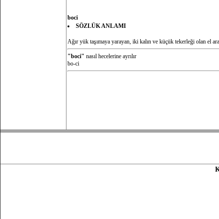
boci
SÖZLÜK ANLAMI
Ağır yük taşımaya yarayan, iki kalın ve küçük tekerleği olan el ara
"boci"
nasıl hecelerine ayrılır
bo-ci
K