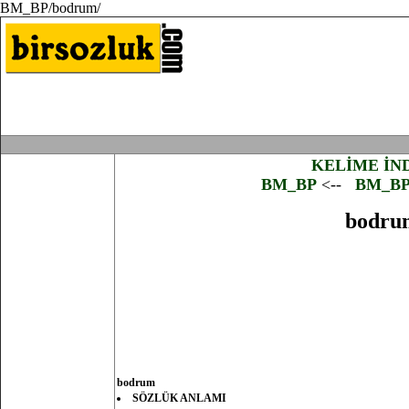
BM_BP/bodrum/
KELİME İN
BM_BP
<--
BM_B
bodru
bodrum
SÖZLÜK ANLAMI