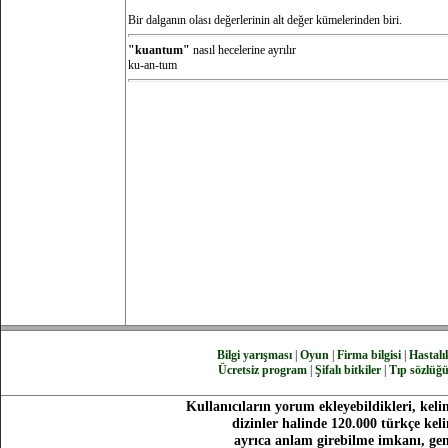
Bir dalganın olası değerlerinin alt değer kümelerinden biri.
"kuantum"
nasıl hecelerine ayrılır
ku-an-tum
Bilgi yarışması
|
Oyun
|
Firma bilgisi
|
Hastalık
Ücretsiz program
|
Şifalı bitkiler
|
Tıp sözlüğ
Kullanıcıların yorum ekleyebildikleri, keli
dizinler halinde 120.000 türkçe ke
ayrıca anlam girebilme imkanı, gen