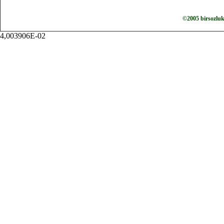
©2005 birsozlu
4,003906E-02