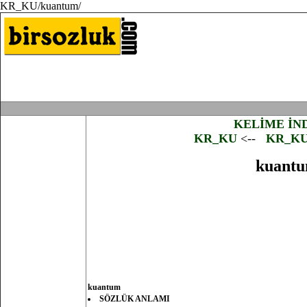
KR_KU/kuantum/
KELİME İN
KR_KU
<--
KR_K
kuant
kuantum
SÖZLÜK ANLAMI