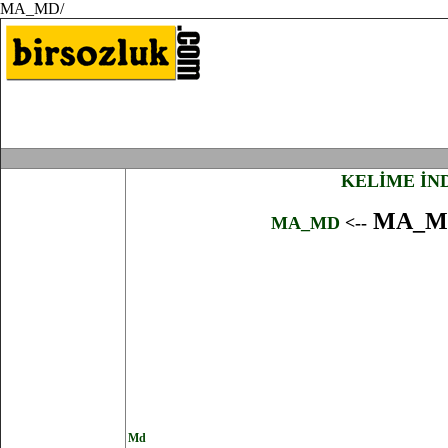
MA_MD/
KELİME İN
MA_
MA_MD
<--
Md