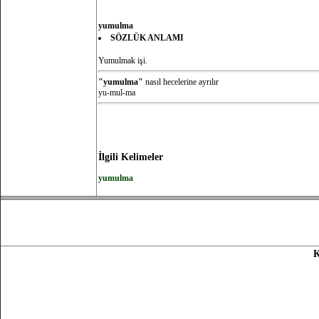
yumulma
SÖZLÜK ANLAMI
Yumulmak işi.
"yumulma"
nasıl hecelerine ayrılır
yu-mul-ma
İlgili Kelimeler
yumulma
K