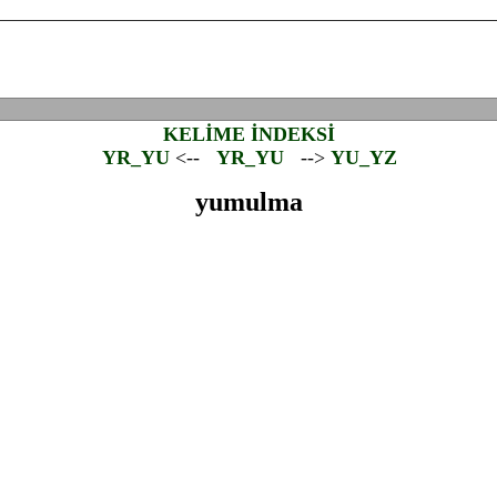
KELİME İNDEKSİ
YR_YU
<--
YR_YU
-->
YU_YZ
yumulma