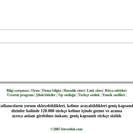
Bilgi yarışması
|
Oyun
|
Firma bilgisi
|
Hastalık sitesi
|
Link sitesi
|
Rüya tabirleri
Ücretsiz program
|
Şifalı bitkiler
|
Tıp sözlüğü
|
Türkçe sözlük
|
Yemek tarifleri
|
ullanıcıların yorum ekleyebildikleri, kelime arayabildikleri geniş kapsaml
dizinler halinde 120.000 türkçe kelime içinde gezme ve arama
ayrıca anlam girebilme imkanı, geniş kapsamlı türkçe sözlük
©2005 birsozluk.com