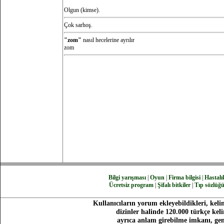
Olgun (kimse).
Çok sarhoş.
"zom"
nasıl hecelerine ayrılır
zom
Bilgi yarışması
|
Oyun
|
Firma bilgisi
|
Hastalık
Ücretsiz program
|
Şifalı bitkiler
|
Tıp sözlüğ
Kullanıcıların yorum ekleyebildikleri, keli
dizinler halinde 120.000 türkçe ke
ayrıca anlam girebilme imkanı, gen