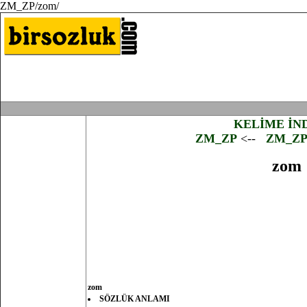
ZM_ZP/zom/
KELİME İN
ZM_ZP
<--
ZM_Z
zom
zom
SÖZLÜK ANLAMI