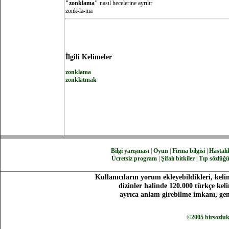
"zonklama"
nasıl hecelerine ayrılır
zonk-la-ma
İlgili Kelimeler
zonklama
zonklatmak
Bilgi yarışması
|
Oyun
|
Firma bilgisi
|
Hastalık
Ücretsiz program
|
Şifalı bitkiler
|
Tıp sözlüğ
Kullanıcıların yorum ekleyebildikleri, keli
dizinler halinde 120.000 türkçe ke
ayrıca anlam girebilme imkanı, gen
©2005 birsozlu