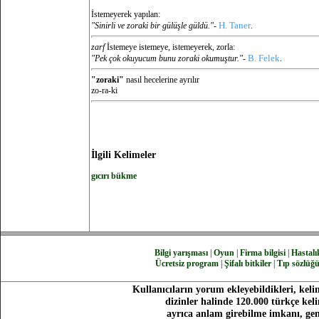
İstemeyerek yapılan:
H. Taner
"Sinirli ve zoraki bir gülüşle güldü."-
.
zarf
İstemeye istemeye, istemeyerek, zorla:
B. Felek
"Pek çok okuyucum bunu zoraki okumuştur."-
.
"zoraki"
nasıl hecelerine ayrılır
zo-ra-ki
İlgili Kelimeler
gıcırı bükme
Bilgi yarışması
|
Oyun
|
Firma bilgisi
|
Hastalık
Ücretsiz program
|
Şifalı bitkiler
|
Tıp sözlüğ
Kullanıcıların yorum ekleyebildikleri, keli
dizinler halinde 120.000 türkçe ke
ayrıca anlam girebilme imkanı, gen