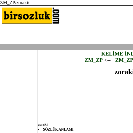
ZM_ZP/zoraki/
KELİME İN
ZM_ZP
<--
ZM_Z
zorak
zoraki
SÖZLÜK ANLAMI