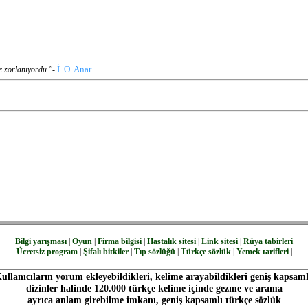
İ. O. Anar
 zorlanıyordu."-
.
Bilgi yarışması
|
Oyun
|
Firma bilgisi
|
Hastalık sitesi
|
Link sitesi
|
Rüya tabirleri
Ücretsiz program
|
Şifalı bitkiler
|
Tıp sözlüğü
|
Türkçe sözlük
|
Yemek tarifleri
|
ullanıcıların yorum ekleyebildikleri, kelime arayabildikleri geniş kapsaml
dizinler halinde 120.000 türkçe kelime içinde gezme ve arama
ayrıca anlam girebilme imkanı, geniş kapsamlı türkçe sözlük