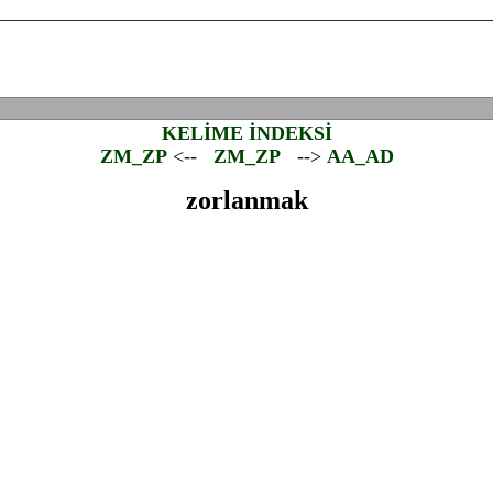
KELİME İNDEKSİ
ZM_ZP
<--
ZM_ZP
-->
AA_AD
zorlanmak