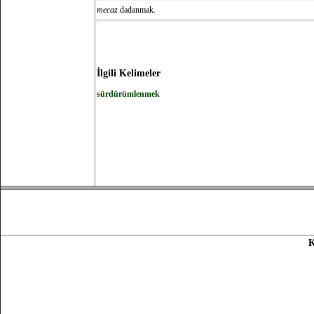
mecaz
dadanmak.
İlgili Kelimeler
sürdürümlenmek
K