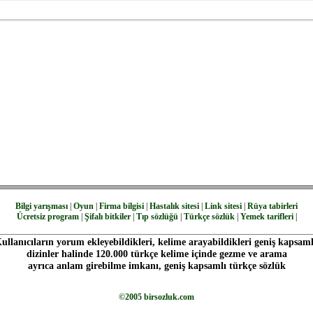
Bilgi yarışması
|
Oyun
|
Firma bilgisi
|
Hastalık sitesi
|
Link sitesi
|
Rüya tabirleri
Ücretsiz program
|
Şifalı bitkiler
|
Tıp sözlüğü
|
Türkçe sözlük
|
Yemek tarifleri
|
ullanıcıların yorum ekleyebildikleri, kelime arayabildikleri geniş kapsaml
dizinler halinde 120.000 türkçe kelime içinde gezme ve arama
ayrıca anlam girebilme imkanı, geniş kapsamlı türkçe sözlük
©2005 birsozluk.com