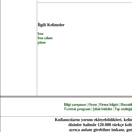
İlgili Kelimeler
boa
boa yılanı
piton
Bilgi yarışması
|
Oyun
|
Firma bilgisi
|
Hastalık
Ücretsiz program
|
Şifalı bitkiler
|
Tıp sözlüğ
Kullanıcıların yorum ekleyebildikleri, keli
dizinler halinde 120.000 türkçe ke
ayrıca anlam girebilme imkanı, gen