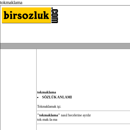
tokmaklama
tokmaklama
SÖZLÜK ANLAMI
Tokmaklamak işi.
"tokmaklama"
nasıl hecelerine ayrılır
tok-mak-la-ma