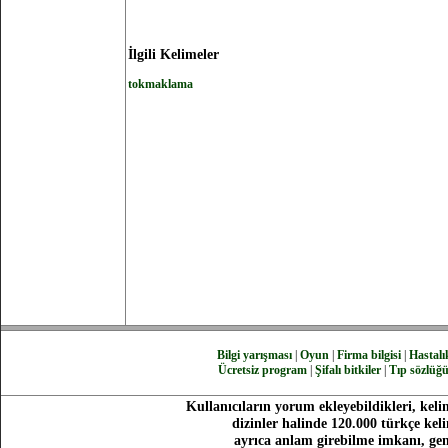
İlgili Kelimeler
tokmaklama
Bilgi yarışması
|
Oyun
|
Firma bilgisi
|
Hastalık
Ücretsiz program
|
Şifalı bitkiler
|
Tıp sözlüğ
Kullanıcıların yorum ekleyebildikleri, keli
dizinler halinde 120.000 türkçe ke
ayrıca anlam girebilme imkanı, gen